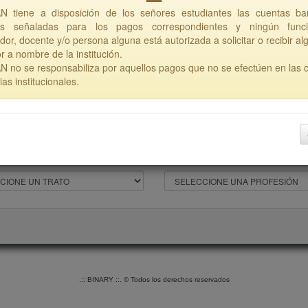
 tiene a disposición de los señores estudiantes las cuentas ba
e nacimiento
*
País de nacimiento
*
ales señaladas para los pagos correspondientes y ningún funcio
dor, docente y/o persona alguna está autorizada a solicitar o recibir al
r a nombre de la institución.
 no se responsabiliza por aquellos pagos que no se efectúen en las 
as institucionales.
 sangre
*
Género
*
rsonal
Profesión
.:: BINARY ::. © Todos los derechos reservados