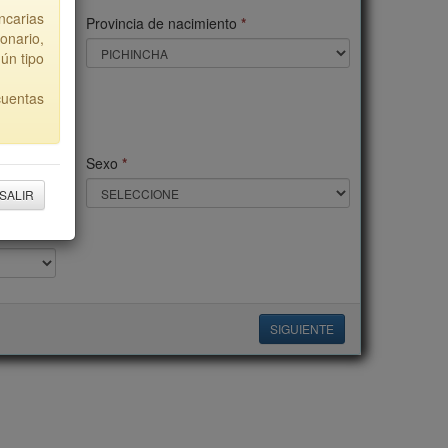
ncarias
Provincia de nacimiento
*
nario,
gún tipo
cuentas
Sexo
*