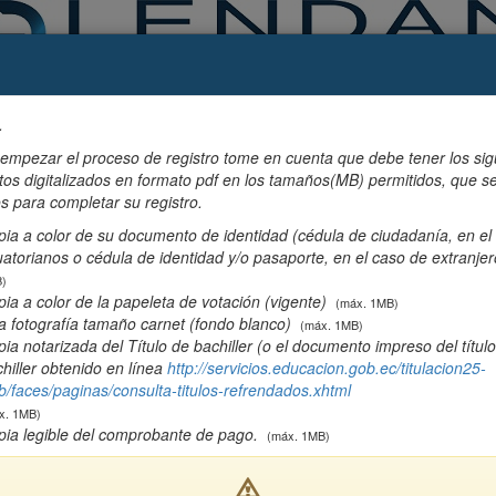
Registro de Admisión Nuevo Estudiante
.
3
4
n
Información de
Información
empezar el proceso de registro tome en cuenta que debe tener los sig
contacto
adicional
s digitalizados en formato pdf en los tamaños(MB) permitidos, que s
s para completar su registro.
ia a color de su documento de identidad (cédula de ciudadanía, en el
atorianos o cédula de identidad y/o pasaporte, en el caso de extranjer
)
ia a color de la papeleta de votación (vigente)
 nombre
Primer apellido
*
(máx. 1MB)
a fotografía tamaño carnet (fondo blanco)
(máx. 1MB)
ia notarizada del Título de bachiller (o el documento impreso del títul
hiller obtenido en línea
http://servicios.educacion.gob.ec/titulacion25-
de documento
*
/faces/paginas/consulta-titulos-refrendados.xhtml
x. 1MB)
pia legible del comprobante de pago.
(máx. 1MB)