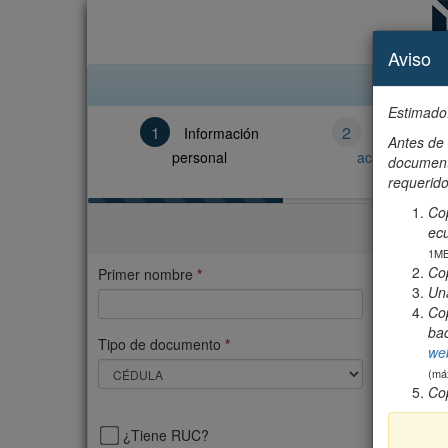
Aviso
Estimado
1
2
Información
Informació
Antes de 
personal
académica
documento
requerido
Cop
ecu
1MB
Cop
Primer nombre
*
Segundo
Un
Cop
bac
Tipo de documento
*
Número 
web
(má
Co
¿Tiene RUC?