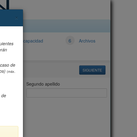
×
5
6
Discapacidad
Archivos
uientes
erán
 caso de
os)
(máx.
Segundo apellido
o de